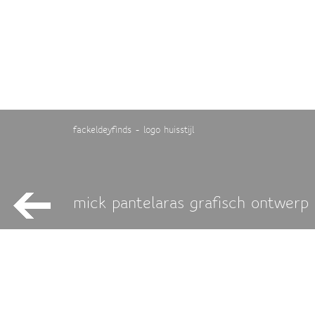
fackeldeyfinds - logo huisstijl
mick pantelaras grafisch ontwerp